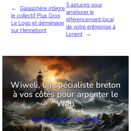
5 astuces pour
←
Gaïasphère intègre
améliorer le
le collectif Plus Gros
référencement local
Le Logo et déménage
de votre entreprise à
sur Hennebont
Lorient
→
Wiweli, un spécialiste breton
à vos côtés pour arpenter le
Web
Échangeons sur votre projet